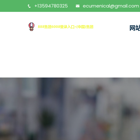
+13594780325
ecumenical@gmail.com
网